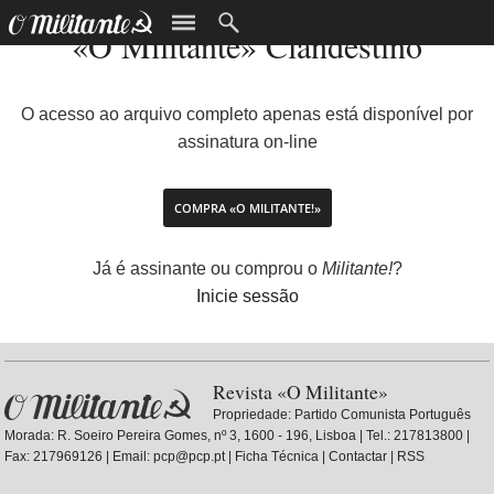
«O Militante» Clandestino
O acesso ao arquivo completo apenas está disponível por
assinatura on-line
COMPRA «O MILITANTE!»
Já é assinante ou comprou o
Militante!
?
Inicie sessão
Revista «O Militante»
Propriedade:
Partido Comunista Português
Morada: R. Soeiro Pereira Gomes, nº 3, 1600 - 196, Lisboa | Tel.: 217813800 |
Fax: 217969126 | Email: pcp@pcp.pt |
Ficha Técnica
|
Contactar
|
RSS