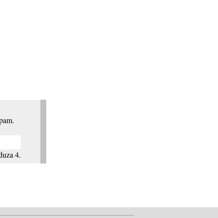
spam.
duza 4.