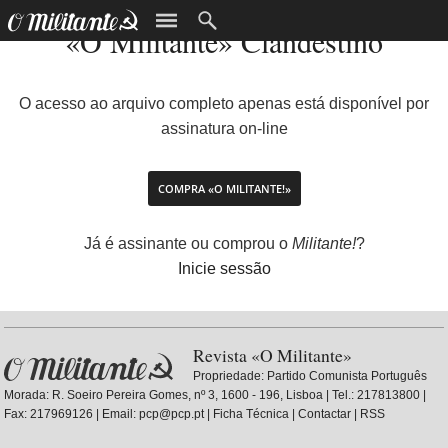
«O Militante» Clandestino
O acesso ao arquivo completo apenas está disponível por
assinatura on-line
COMPRA «O MILITANTE!»
Já é assinante ou comprou o
Militante!
?
Inicie sessão
Revista «O Militante»
Propriedade:
Partido Comunista Português
Morada: R. Soeiro Pereira Gomes, nº 3, 1600 - 196, Lisboa | Tel.: 217813800 |
Fax: 217969126 | Email: pcp@pcp.pt |
Ficha Técnica
|
Contactar
|
RSS