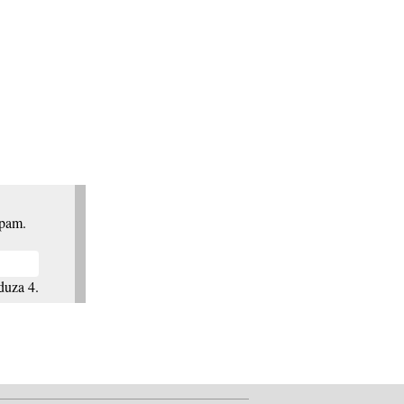
spam.
duza 4.