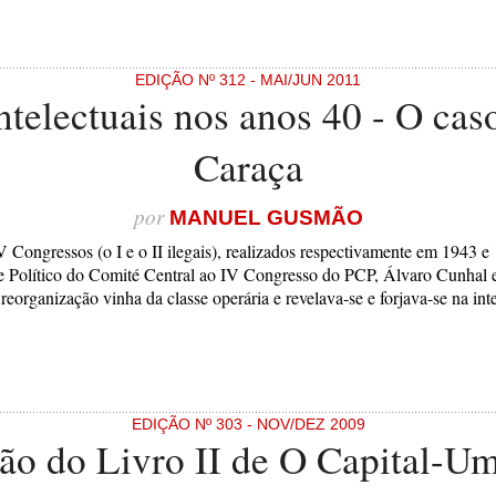
EDIÇÃO Nº 312 - MAI/JUN 2011
intelectuais nos anos 40 - O cas
Caraça
por
MANUEL GUSMÃO
 Congressos (o I e o II ilegais), realizados respectivamente em 1943 e
e Político do Comité Central ao IV Congresso do PCP, Álvaro Cunhal 
eorganização vinha da classe operária e revelava-se e forjava-se na int
EDIÇÃO Nº 303 - NOV/DEZ 2009
ão do Livro II de O Capital-U