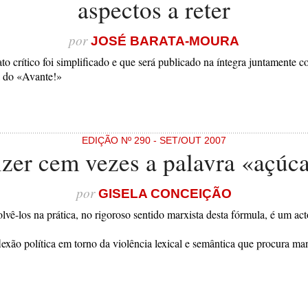
aspectos a reter
por
JOSÉ BARATA-MOURA
to crítico foi simplificado e que será publicado na íntegra juntamente c
a do «Avante!»
EDIÇÃO Nº 290 - SET/OUT 2007
zer cem vezes a palavra «açúc
por
GISELA CONCEIÇÃO
solvê-los na prática, no rigoroso sentido marxista desta fórmula, é um act
lexão política em torno da violência lexical e semântica que procura man