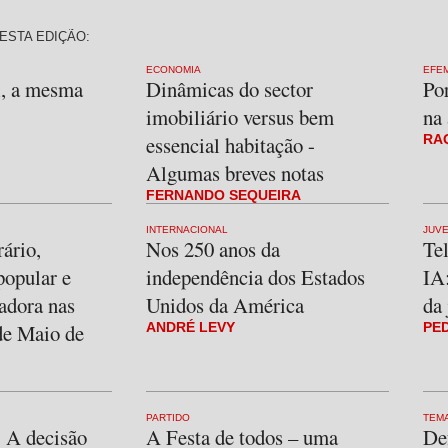
ESTA EDIÇÃO:
ECONOMIA
EFE
l, a mesma
Dinâmicas do sector
Po
imobiliário versus bem
na 
essencial habitação -
RA
Algumas breves notas
FERNANDO SEQUEIRA
INTERNACIONAL
JUV
ário,
Nos 250 anos da
Tel
popular e
independência dos Estados
IA:
adora nas
Unidos da América
da
de Maio de
ANDRÉ LEVY
PE
PARTIDO
TEM
 A decisão
A Festa de todos – uma
De