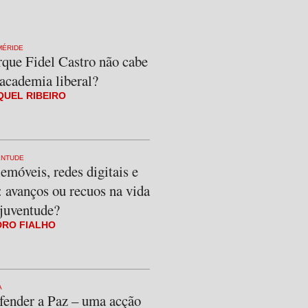
MÉRIDE
rque Fidel Castro não cabe
academia liberal?
QUEL RIBEIRO
ENTUDE
emóveis, redes digitais e
 avanços ou recuos na vida
 juventude?
DRO FIALHO
A
fender a Paz – uma acção