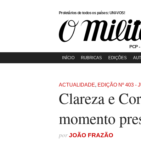
Proletários de todos os países: UNI-VOS!
PCP -
INÍCIO
RUBRICAS
EDIÇÕES
AU
ACTUALIDADE
,
EDIÇÃO Nº 403 - 
Clareza e Cor
momento pre
por
JOÃO FRAZÃO