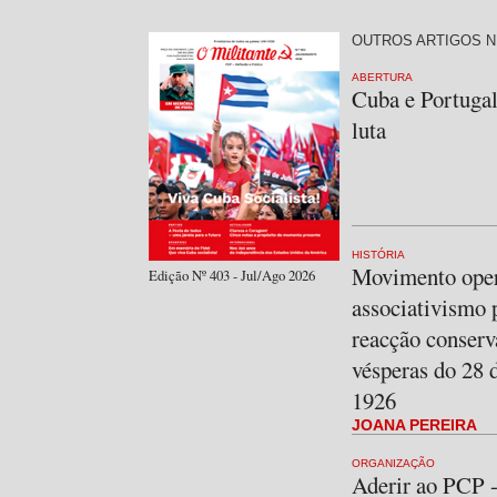
OUTROS ARTIGOS N
ABERTURA
Cuba e Portuga
luta
HISTÓRIA
Movimento oper
Edição Nº 403 - Jul/Ago 2026
associativismo 
reacção conserv
vésperas do 28 
1926
JOANA PEREIRA
ORGANIZAÇÃO
Aderir ao PCP -