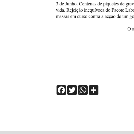
3 de Junho. Centenas de piquetes de grev
vida. Rejeição inequívoca do Pacote La
massas em curso contra a acção de um gove
O a
Facebook
Twitter
WhatsApp
Share