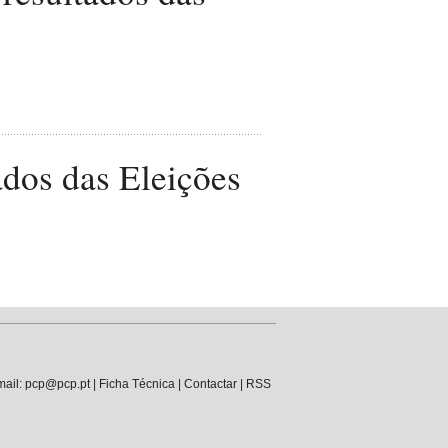
ados das Eleições
mail: pcp@pcp.pt |
Ficha Técnica
|
Contactar
|
RSS