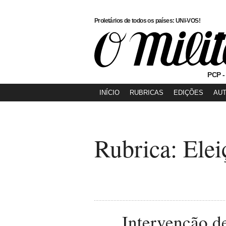
Proletários de todos os países: UNI-VOS!
PCP -
INÍCIO
RUBRICAS
EDIÇÕES
AU
Rubrica: Elei
Intervenção d