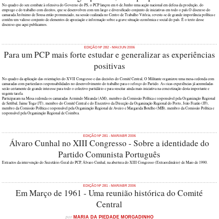
No quadro do seu combate à ofensiva do Governo do PS, o PCP lançou em 6 de Junho uma acção nacional em defesa da produção, do
emprego e do trabalho com direitos, que se desenvolveu com um largo e diversificado conjunto de iniciativas em todo o país.O discurso do
camarada Jerónimo de Sousa então pronunciado, na sessão realizada no Centro de Trabalho Vitória, reveste-se de grande importância política e
contém um valioso conjunto de elementos de apreciação e informação sobre a grave situação económica e social do país. É o texto desse
discurso que aqui publicamos.
EDIÇÃO Nº 282 - MAI/JUN 2006
Para um PCP mais forte estudar e generalizar as experiências
positivas
No quadro da aplicação das orientações do XVII Congresso e das decisões do Comité Central, O Militante organizou uma mesa-redonda com
camaradas com particulares responsabilidades no desenvolvimento do trabalho para o reforço do Partido. As ricas experiências já acumuladas
serão certamente de grande interesse para todo o colectivo partidário e para suscitar ainda mais iniciativa na concretização desta importante e
urgente tarefa.
Participaram na Mesa-redonda os camaradas Armindo Miranda (AM), membro da Comissão Política e responsável pela Organização Regional
de Setúbal, Jaime Toga (JT), membro do Comité Central e do Executivo da Direcção da Organização Regional do Porto, João Frazão (JF),
membro da Comissão Política e responsável pela Organização Regional de Aveiro e Margarida Botelho (MB), membro da Comissão Política e
responsável pela Organização Regional de Coimbra.
EDIÇÃO Nº 281 - MAR/ABR 2006
Álvaro Cunhal no XIII Congresso - Sobre a identidade do
Partido Comunista Português
Extractos da intervenção do Secretário-Geral do PCP, Álvaro Cunhal, na abertura do XIII Congresso (Extraordinário) de Maio de 1990.
EDIÇÃO Nº 281 - MAR/ABR 2006
Em Março de 1961 - Uma reunião histórica do Comité
Central
por
MARIA DA PIEDADE MORGADINHO