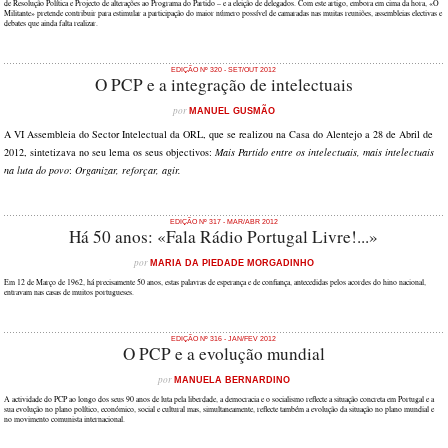
de Resolução Política e Projecto de alterações ao Programa do Partido – e a eleição de delegados. Com este artigo, embora em cima da hora, «O
Militante» pretende contribuir para estimular a participação do maior número possível de camaradas nas muitas reuniões, assembleias electivas e
debates que ainda falta realizar.
EDIÇÃO Nº 320 - SET/OUT 2012
O PCP e a integração de intelectuais
por
MANUEL GUSMÃO
A VI Assembleia do Sector Intelectual da ORL, que se realizou na Casa do Alentejo a 28 de Abril de
2012, sintetizava no seu lema os seus objectivos:
Mais Partido entre os intelectuais, mais intelectuais
na luta do povo
:
Organizar, reforçar, agir.
EDIÇÃO Nº 317 - MAR/ABR 2012
Há 50 anos: «Fala Rádio Portugal Livre!...»
por
MARIA DA PIEDADE MORGADINHO
Em 12 de Março de 1962, há precisamente 50 anos, estas palavras de esperança e de confiança, antecedidas pelos acordes do hino nacional,
entravam nas casas de muitos portugueses.
EDIÇÃO Nº 316 - JAN/FEV 2012
O PCP e a evolução mundial
por
MANUELA BERNARDINO
A actividade do PCP ao longo dos seus 90 anos de luta pela liberdade, a democracia e o socialismo reflecte a situação concreta em Portugal e a
sua evolução no plano político, económico, social e cultural mas, simultaneamente, reflecte também a evolução da situação no plano mundial e
no movimento comunista internacional.