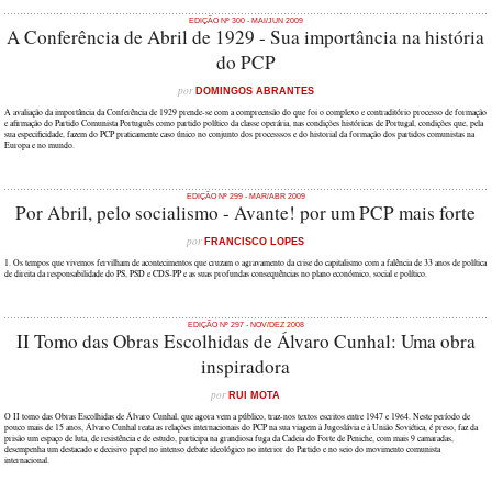
EDIÇÃO Nº 300 - MAI/JUN 2009
A Conferência de Abril de 1929 - Sua importância na história
do PCP
por
DOMINGOS ABRANTES
A avaliação da importância da Conferência de 1929 prende-se com a compreensão do que foi o complexo e contraditório processo de formação
e afirmação do Partido Comunista Português como partido político da classe operária, nas condições históricas de Portugal, condições que, pela
sua especificidade, fazem do PCP praticamente caso único no conjunto dos processsos e do historial da formação dos partidos comunistas na
Europa e no mundo.
EDIÇÃO Nº 299 - MAR/ABR 2009
Por Abril, pelo socialismo - Avante! por um PCP mais forte
por
FRANCISCO LOPES
1. Os tempos que vivemos fervilham de acontecimentos que cruzam o agravamento da crise do capitalismo com a falência de 33 anos de política
de direita da responsabilidade do PS, PSD e CDS-PP e as suas profundas consequências no plano económico, social e político.
EDIÇÃO Nº 297 - NOV/DEZ 2008
II Tomo das Obras Escolhidas de Álvaro Cunhal: Uma obra
inspiradora
por
RUI MOTA
O II tomo das Obras Escolhidas de Álvaro Cunhal, que agora vem a público, traz-nos textos escritos entre 1947 e 1964. Neste período de
pouco mais de 15 anos, Álvaro Cunhal reata as relações internacionais do PCP na sua viagem à Jugoslávia e à União Soviética, é preso, faz da
prisão um espaço de luta, de resistência e de estudo, participa na grandiosa fuga da Cadeia do Forte de Peniche, com mais 9 camaradas,
desempenha um destacado e decisivo papel no intenso debate ideológico no interior do Partido e no seio do movimento comunista
internacional.