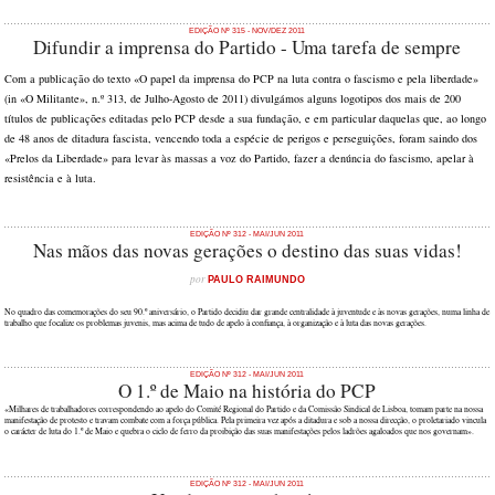
EDIÇÃO Nº 315 - NOV/DEZ 2011
Difundir a imprensa do Partido - Uma tarefa de sempre
Com a publicação do texto «O papel da imprensa do PCP na luta contra o fascismo e pela liberdade»
(in «O Militante», n.º 313, de Julho-Agosto de 2011) divulgámos alguns logotipos dos mais de 200
títulos de publicações editadas pelo PCP desde a sua fundação, e em particular daquelas que, ao longo
de 48 anos de ditadura fascista, vencendo toda a espécie de perigos e perseguições, foram saindo dos
«Prelos da Liberdade» para levar às massas a voz do Partido, fazer a denúncia do fascismo, apelar à
resistência e à luta.
EDIÇÃO Nº 312 - MAI/JUN 2011
Nas mãos das novas gerações o destino das suas vidas!
por
PAULO RAIMUNDO
No quadro das comemorações do seu 90.º aniversário, o Partido decidiu dar grande centralidade à juventude e às novas gerações, numa linha de
trabalho que focalize os problemas juvenis, mas acima de tudo de apelo à confiança, à organização e à luta das novas gerações.
EDIÇÃO Nº 312 - MAI/JUN 2011
O 1.º de Maio na história do PCP
«Milhares de trabalhadores correspondendo ao apelo do Comité Regional do Partido e da Comissão Sindical de Lisboa, tomam parte na nossa
manifestação de protesto e travam combate com a força pública. Pela primeira vez após a ditadura e sob a nossa direcção, o proletariado vincula
o carácter de luta do 1.º de Maio e quebra o ciclo de ferro da proibição das suas manifestações pelos ladrões agaloados que nos governam».
EDIÇÃO Nº 312 - MAI/JUN 2011