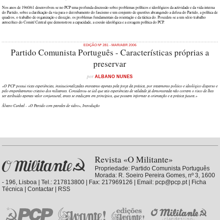
Nos anos de 1960/61 desenvolveu-se no PCP uma profunda discussão sobre problemas políticos e ideológicos da actividade e da vida interna
do Partido, sobre a clarificação da via para o derrubamento do fascismo e um conjunto de questões abrangendo a defesa do Partido, a política de
quadros, o trabalho de organização e direcção, os problemas fundamentais da orientação e da táctica do. Procedeu-se a um sério trabalho
autocrítico do Comité Central que demonstrou a capacidade, a coesão ideológica e a coragem política do PCP.
EDIÇÃO Nº 281 - MAR/ABR 2006
Partido Comunista Português - Características próprias a
preservar
por
ALBANO NUNES
«O PCP possui ricas experiências, institucionalizadas entretanto apenas pela força da prática, por tratamento político e ideológico disperso e
pelo empenhamento criativo dos militantes. Considerou-se útil que tais experiências de validade já demonstrada não corram o risco de lhes
ser atribuído apenas valor conjuntural, antes se traduzam em princípios, que possam informar a orientação e a prática futura.»
Álvaro Cunhal - «O Partido com paredes de vidro», Introdução
Revista «O Militante»
Propriedade:
Partido Comunista Português
Morada: R. Soeiro Pereira Gomes, nº 3, 1600
- 196, Lisboa | Tel.: 217813800 | Fax: 217969126 | Email: pcp@pcp.pt |
Ficha
Técnica
|
Contactar
|
RSS