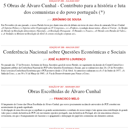
EDIÇÃO Nº 289 - JUL/AGO 2007
5 Obras de Álvaro Cunhal - Contributo para a história e luta
dos comunistas e do povo português (*)
por
JERÓNIMO DE SOUSA
Em Novembro do ano passado, o nosso Partido levou por diante uma série de debates em torno de cinco obras do camarada Álvaro Cunhal:
«
O Informe Político e o Informe sobre Organização ao IV Congresso
», e o «
Prefácio
» à reedição desses textos; «
Rumo à Vitória - As Tarefas
do Partido na Revolução democrática e Nacional
»; «
A Revolução Portuguesa - O Passado e o Futuro
»; «
O Partido com Paredes de Vidro
»;
e «
A Verdade e a Mentira na Revolução de Abril (A contra-revolução confessa-se)
».
EDIÇÃO Nº 288 - MAI/JUN 2007
Conferência Nacional sobre Questões Económicas e Sociais
por
JOSÉ ALBERTO LOURENÇO
No passado dia 27 de Fevereiro, Jerónimo de Sousa, Secretário-geral do nosso Partido, no seguimento da decisão do Comité Central fez o
lançamento público da Conferência Nacional do PCP sobre Questões Económicas e Sociais, que se realizará nos dias 24 e 25 de Novembro.
Esta é a terceira Conferência Económica que o PCP promove desde o 25 de Abril. As anteriores realizaram-se a 4 e 5 de Junho de 1977, «A
Saída da Crise», e, em 30 e 31 de Março de 1985, «A Via de Desenvolvimento para Vencer a Crise».
EDIÇÃO Nº 287 - MAR/ABR 2007
Obras Escolhidas de Álvaro Cunhal
por
FRANCISCO MELO
O lançamento do I tomo das Obras Escolhidas de Álvaro Cunhal, que ocorre precisamente na data do aniversário do PCP, constitui um
acontecimento de grande significado.
A divulgação de uma obra em que se espelham os grandes acontecimentos e combates do nosso tempo é não apenas uma contribuição de grande
valor para o estudo da história do PCP e do movimento operário português, mas da história de Portugal, alvo de uma intensa ofensiva
revisionista, em que o branqueamento do fascismo e o apagamento e deturpação do papel dos comunistas são elementos centrais.