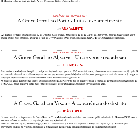
O Militante publica a intervenção do Partido Comunista Português nesse Encontro.
EDIÇÃO Nº 291 - NOV/DEZ 2007
A Greve Geral no Porto - Luta e esclarecimento
por
ANA VALENTE
As grandes jornadas de luta dos dias 12 de Outubro e 2 de Março, bem como a de 28 de Março, da Interjovem, contra a precariedade, entre
muitas outras lutas sectoriais, ajudaram a fazer da Greve Geral de 30 de Maio, convocada pela CGTP-IN, uma grandiosa jornada.
EDIÇÃO Nº 291 - NOV/DEZ 2007
A Greve Geral no Algarve - Uma expressiva adesão
por
LUÍS PIÇARRA
Para muitos trabalhadores da região do Algarve a ilusão de que o governo PS/Sócrates iria atacar, tal como foi incessantemente vendido pelo PS
na campanha eleitoral, os problemas que afectam estruturalmente a generalidade dos trabalhadores portugueses e particularmente os do Algarve,
deu lugar a um crescendo de descontentamento com a política social do governo PS.
O estado de graça durou pouco tempo. Os sinais de que o PS no Governo não só iria aprofundar a política de direita dos seus antecessores, PS
e PSD/CDS, como iria cavar ainda mais fundo nos direitos dos trabalhadores, tornaram-se visíveis bem cedo.
EDIÇÃO Nº 291 - NOV/DEZ 2007
A Greve Geral em Viseu - A experiência do distrito
por
JOÃO ABREU
Já muito se falou da importância da Greve Geral de 30 de Maio na luta dos trabalhadores contra a política de direita do Governo PS/Sócrates e
dos seus reflexos na melhoria da organização e estruturação sindical.
Propomo-nos nós, agora, com este artigo, trazer ao conhecimento dos leitores a experiência vivida pela organização do Partido e pelo
movimento sindical em Viseu na preparação e concretização dessa grande jornada de afirmação do sindicalismo de classe.