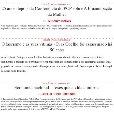
EDIÇÃO Nº 315 - NOV/DEZ 2011
25 anos depois da Conferência do PCP sobre A Emancipação
da Mulher
por
FERNANDA MATEUS
Vinte cinco anos após a realização desta Conferência vale a pena recordar como foi decidida, preparada e realizada, aspectos que determinaram a
amplitude do debate interno então realizado e seu carácter inédito no panorama político e partidário português.
EDIÇÃO Nº 315 - NOV/DEZ 2011
O fascismo e as suas vítimas - Dias Coelho foi assassinado há
50 anos
A sujeição de Portugal a uma ditadura fascista acarretou, durante 48 anos, enormes sacrifícios e
sofrimentos à maioria dos portugueses e em particular aos trabalhadores e aos resistentes antifascistas,
pagando os comunistas um pesado tributo pela sua determinação de tudo fazerem para libertar Portugal
da negra noite fascista.
EDIÇÃO Nº 315 - NOV/DEZ 2011
Economia nacional - Teses que a vida confirma
por
JOSÉ ALBERTO LOURENÇO
A Resolução do Comité Central do PCP de 12 de Fevereiro, evocativa do 90.º aniversário do PCP, refere: «O prestígio e a importância política
do PCP só foram possíveis com uma profunda identificação do Partido com os interesses nacionais, defendendo intransigentemente a soberania
e a independência do país, expressa na dimensão patriótica da sua acção de sempre. A luta pela libertação do país do jugo do imperialismo – nos
planos económico, político, ideológico e militar – foi e é inseparável da acção do PCP ao longo de décadas contra a dominação do país pelas
grandes potências e a subserviência de hoje perante a NATO e a União Europeia.»