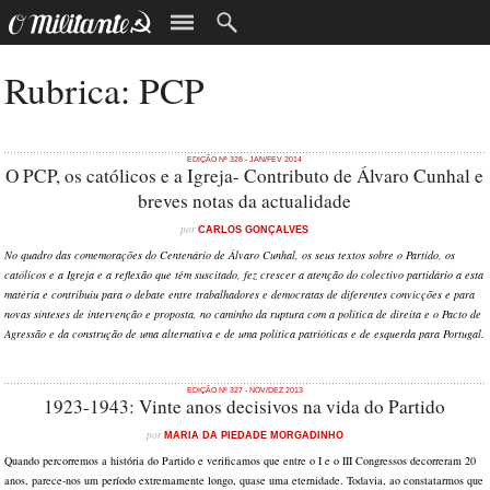
Rubrica: PCP
EDIÇÃO Nº 328 - JAN/FEV 2014
O PCP, os católicos e a Igreja- Contributo de Álvaro Cunhal e
breves notas da actualidade
por
CARLOS GONÇALVES
No quadro das comemorações do Centenário de Álvaro Cunhal, os seus textos sobre o Partido, os
católicos e a Igreja e a reflexão que têm suscitado, fez crescer a atenção do colectivo partidário a esta
matéria e contribuiu para o debate entre trabalhadores e democratas de diferentes convicções e para
novas sínteses de intervenção e proposta, no caminho da ruptura com a política de direita e o Pacto de
Agressão e da construção de uma alternativa e de uma política patrióticas e de esquerda para Portugal.
EDIÇÃO Nº 327 - NOV/DEZ 2013
1923-1943: Vinte anos decisivos na vida do Partido
por
MARIA DA PIEDADE MORGADINHO
Quando percorremos a história do Partido e verificamos que entre o I e o III Congressos decorreram 20
anos, parece-nos um período extremamente longo, quase uma eternidade. Todavia, ao constatarmos que