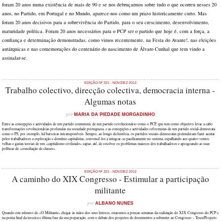
foram 20 anos numa existência de mais de 90 e se nos debruçarmos sobre tudo o que ocorreu nesses 20
anos, no Partido, em Portugal e no Mundo, aparece-nos como um prazo historicamente curto. Mas
foram 20 anos decisivos para a sobrevivência do Partido, para o seu crescimento, desenvolvimento,
maturidade política. Foram 20 anos necessários para o PCP ser o partido que hoje é, com a força, a
confiança e determinação demonstradas, como vimos recentemente, na Festa do Avante!, nas eleições
autárquicas e nas comemorações do centenário do nascimento de Álvaro Cunhal que tem vindo a
assinalar-se.
EDIÇÃO Nº 321 - NOV/DEZ 2012
Trabalho colectivo, direcção colectiva, democracia interna -
Algumas notas
por
MARIA DA PIEDADE MORGADINHO
Entre as concepções e actividades de um partido comunista, de um partido revolucionário como o PCP, que tem como objectivo levar a cabo
transformações revolucionárias profundas na sociedade portuguesa, e as concepções e actividades reformistas de um partido social-democrata
como o PS, por exemplo, há barreiras intransponíveis. Sempre, ao longo da história, os partidos sociais-democratas pretenderam fazer aceitar
pelos trabalhadores a exploração e domínio capitalistas, convencê-los a integrar-se pacificamente no sistema, espalhando aos quatro ventos
velhas e gastas teorias de um «capitalismo civilizado» capaz, até, de resolver os problemas maiores dos trabalhadores e apregoando as suas
políticas de «conciliação de classes».
EDIÇÃO Nº 321 - NOV/DEZ 2012
A caminho do XIX Congresso - Estimular a participação
militante
por
ALBANO NUNES
Quando este número de «O Militante» chegar às mãos dos seus leitores, estaremos a poucas semanas da realização do XIX Congresso do PCP e
na ponta final da terceira e última fase da sua preparação, com o debate dos projectos de documentos a submeter ao Congresso – Teses/Projecto