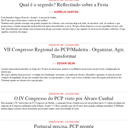
EDIÇÃO Nº 284 - SET/OUT 2006
Qual é o segredo? Reflectindo sobre a Festa
por
AURÉLIO SANTOS
Com Setembro chega a Festa do «Avante!» à encosta da Atalaia.
Há 30 anos que a Festa marca o início do ano político.
Nenhum outro partido consegue este grande conjunto de vivências, com a enorme alegria de falar, de encontrar e dar, de conhecer o que
proporciona o sentido inesperado da descoberta de tantos desconhecidos a sorrir. Porque a Festa desperta o sorriso espontâneo de um «olá»
entre desconhecidos que muitas vezes termina num abraço a prometer encontro para o ano seguinte ou em troca de moradas e telefones. O que
significa: encontrar um amigo...
EDIÇÃO Nº 283 - JUL/AGO 2006
VII Congresso Regional do PCP/Madeira - Organizar, Agir,
Transformar
por
EDGAR SILVA
Assente numa maioria absoluta, ao longo dos 30 anos de autonomia, acentua-se na Madeira um processo de perversão e desfiguração da
democracia.
São traços salientes deste processo: a violação da Constituição, mormente, em matéria de direitos, liberdades e garantias; as mais grosseiras
violações da legalidade, de que são exemplo bem claro as expropriações, e tudo o que se tem verificado como desrespeito pela decisões dos
Tribunais quanto aos direitos dos expropriados.
EDIÇÃO Nº 283 - JUL/AGO 2006
O IV Congresso do PCP visto por Álvaro Cunhal
Para assinalar o 50.º aniversário do IV Congresso do Partido, o camarada Álvaro Cunhal escreveu um prefácio para o I volume da edição dos
materiais do Congresso publicados pelas Edições Avante! (*) Hoje, passados que são 60 anos dessa grande realização partidária, O Militante
publica alguns extractos desse documento procurando manter uma certa unidade do texto.
EDIÇÃO Nº 283 - JUL/AGO 2006
Portugal precisa, PCP propõe