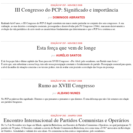
EDIÇÃO Nº 297 - NOV/DEZ 2008
III Congresso do PCP: Significado e importância
por
DOMINGOS ABRANTES
Realizado há 65 anos, o III Congresso do PCP (I ilegal) constituiu um marco muito particular no conjunto dos seus congressos. A sua
realização, as suas decisões e orientações essenciais, prosseguidas e desenvolvidas pelo IV Congresso (1946), marcaram decisivamente a
evolução da vida partidária e de certo modo as características fundamentais que determinaram o que o PCP foi e continua a ser.
EDIÇÃO Nº 297 - NOV/DEZ 2008
Esta força que vem de longe
por
AURÉLIO SANTOS
É de força que fala o último capítulo das Teses para este XVIII Congresso: «Por Abril, pelo socialismo, um Partido mais forte»!
É certo que, sem subestimar a nossa força, tem sido nossa preocupação constante o fortalecimento do partido. Preocupação essencial para quem,
a nível da análise de situações concretas e no terreno prático, tem de avaliar com precisão a correlação das forças em presença.
EDIÇÃO Nº 296 - SET/OUT 2008
Rumo ao XVIII Congresso
por
ALBANO NUNES
No PCP as palavras têm significado. Dizemos o que pensamos e pensamos o que dizemos. É uma diferença que não é de somenos em relação
aos partidos burgueses.
EDIÇÃO Nº 292 - JAN/FEV 2008
Encontro Internacional de Partidos Comunistas e Operários
De 3 a 5 de Novembro teve lugar em Minsk, capital da Bielorússia, um Encontro de Partidos Comunistas e Operários, no qual participaram 72
partidos de 59 países. O Encontro, realizado a convite do Partido Comunista da Bielorússia, teve como tema «O 90.º aniversário da Revolução
de Outubro. Actualidade e validade dos seus ideais. Os comunistas na luta contra o imperialismo, pelo socialismo».