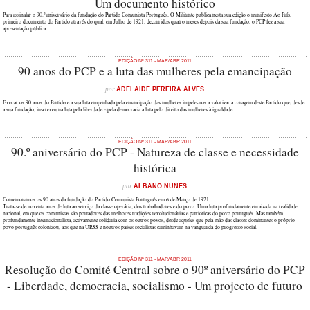
Um documento histórico
Para assinalar o 90.º aniversário da fundação do Partido Comunista Português, O Militante publica nesta sua edição o manifesto Ao País,
primeiro documento do Partido através do qual, em Julho de 1921, decorridos quatro meses depois da sua fundação, o PCP fez a sua
apresentação pública.
EDIÇÃO Nº 311 - MAR/ABR 2011
90 anos do PCP e a luta das mulheres pela emancipação
por
ADELAIDE PEREIRA ALVES
Evocar os 90 anos do Partido e a sua luta empenhada pela emancipação das mulheres impele-nos a valorizar a coragem deste Partido que, desde
a sua fundação, inscreveu na luta pela liberdade e pela democracia a luta pelo direito das mulheres à igualdade.
EDIÇÃO Nº 311 - MAR/ABR 2011
90.º aniversário do PCP - Natureza de classe e necessidade
histórica
por
ALBANO NUNES
Comemoramos os 90 anos da fundação do Partido Comunista Português em 6 de Março de 1921.
Trata-se de noventa anos de luta ao serviço da classe operária, dos trabalhadores e do povo. Uma luta profundamente enraizada na realidade
nacional, em que os comunistas são portadores das melhores tradições revolucionárias e patrióticas do povo português. Mas também
profundamente internacionalista, activamente solidária com os outros povos, desde aqueles que pela mão das classes dominantes o próprio
povo português colonizou, aos que na URSS e noutros países socialistas caminhavam na vanguarda do progresso social.
EDIÇÃO Nº 311 - MAR/ABR 2011
Resolução do Comité Central sobre o 90º aniversário do PCP
- Liberdade, democracia, socialismo - Um projecto de futuro