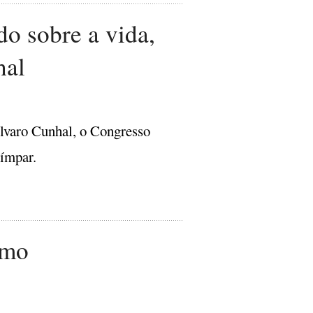
o sobre a vida,
hal
lvaro Cunhal, o Congresso
 ímpar.
smo