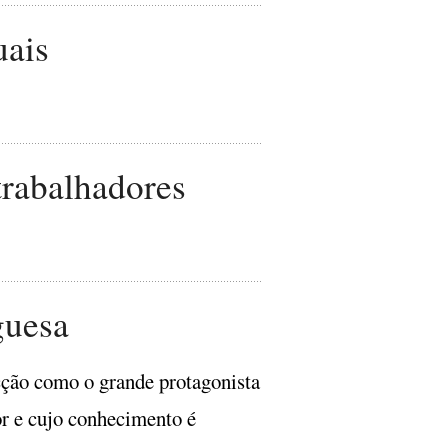
uais
trabalhadores
guesa
cção como o grande protagonista
or e cujo conhecimento é