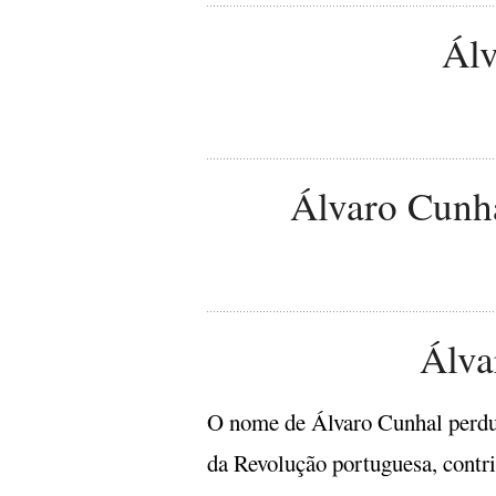
Álv
Álvaro Cunha
Álva
O nome de Álvaro Cunhal perdur
da Revolução portuguesa, contr