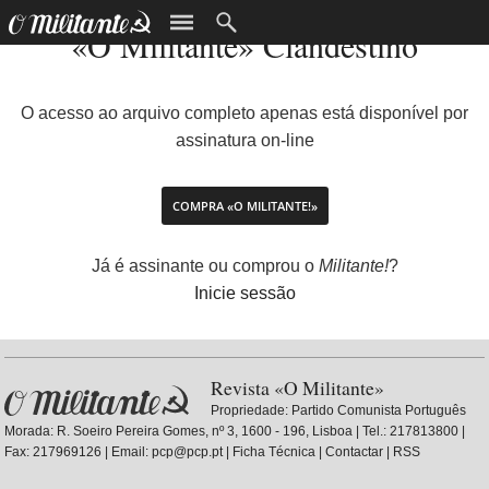
«O Militante» Clandestino
O acesso ao arquivo completo apenas está disponível por
assinatura on-line
COMPRA «O MILITANTE!»
Já é assinante ou comprou o
Militante!
?
Inicie sessão
Revista «O Militante»
Propriedade:
Partido Comunista Português
Morada: R. Soeiro Pereira Gomes, nº 3, 1600 - 196, Lisboa | Tel.: 217813800 |
Fax: 217969126 | Email: pcp@pcp.pt |
Ficha Técnica
|
Contactar
|
RSS