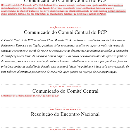
Comunicado do Comité Central do PCP
O Comité Central do PCP, reunido a 29 e 30 de Junho de 2014, analisou a situação económica, social e política do País, as consequências
profundamente nocivas da política de direita e da acção do Governo, em confronto com a Constituição da República; avaliou o
desenvolvimento da luta dos trabalhadores e do povo; apreciou aspectos da situação internacional e na União Europeia; e definiu orientações
quanto à iniciativa política, à luta pela concretização de uma alternativa patriótica e de esquerda e ao reforço do Partido.
EDIÇÃO Nº 331 - JUL/AGO 2014
Comunicado do Comité Central do PCP
O Comité Central do PCP reunido a 27 de Maio de 2014, analisou os resultados das eleições para o
Parlamento Europeu e as ilações políticas delas resultantes; avaliou os aspectos mais relevantes da
situação económica e social do País e as consequências decorrentes da política da troika, a campanha
de mistificação em torno da chamada “saída limpa” e os novos desenvolvimentos da ofensiva política
do governo; procedeu a uma avaliação sobre a luta dos trabalhadores e as suas perspectivas; fixou as
principais linhas de trabalho do Partido quer quanto à iniciativa política e à luta pela concretização de
uma política alternativa patriótica e de esquerda, quer quanto ao reforço da sua organização.
EDIÇÃO Nº 330 - MAI/JUN 2014
Comunicado do Comité Central
Comunicado do Comité Central do PCP de 24 de Março de 2014
EDIÇÃO Nº 329 - MAR/ABR 2014
Resolução do Encontro Nacional
EDIÇÃO Nº 328 - JAN/FEV 2014