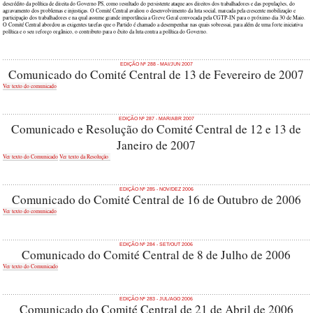
descrédito da política de direita do Governo PS, como resultado do persistente ataque aos direitos dos trabalhadores e das populações, do
agravamento dos problemas e injustiças. O Comité Central avaliou o desenvolvimento da luta social, marcada pela crescente mobilização e
participação dos trabalhadores e na qual assume grande importância a Greve Geral convocada pela CGTP-IN para o próximo dia 30 de Maio.
O Comité Central abordou as exigentes tarefas que o Partido é chamado a desempenhar nas quais sobressai, para além de uma forte iniciativa
política e o seu reforço orgânico, o contributo para o êxito da luta contra a política do Governo.
EDIÇÃO Nº 288 - MAI/JUN 2007
Comunicado do Comité Central de 13 de Fevereiro de 2007
Ver texto do comunicado
EDIÇÃO Nº 287 - MAR/ABR 2007
Comunicado e Resolução do Comité Central de 12 e 13 de
Janeiro de 2007
Ver texto do Comunicado
Ver texto da Resolução
EDIÇÃO Nº 285 - NOV/DEZ 2006
Comunicado do Comité Central de 16 de Outubro de 2006
Ver texto do comunicado
EDIÇÃO Nº 284 - SET/OUT 2006
Comunicado do Comité Central de 8 de Julho de 2006
Ver texto do Comunicado
EDIÇÃO Nº 283 - JUL/AGO 2006
Comunicado do Comité Central de 21 de Abril de 2006