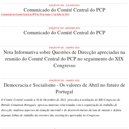
EDIÇÃO Nº 325 - JUL/AGO 2013
Comunicado do Comité Central do PCP
Comunicado do Comité Central do PCP de 30 de Junho e 1 de Julho de 2013
EDIÇÃO Nº 323 - MAR/ABR 2013
Comunicado do Comité Central do PCP
EDIÇÃO Nº 322 - JAN/FEV 2013
Nota Informativa sobre Questões de Direcção apreciadas na
reunião do Comité Central do PCP no seguimento do XIX
Congresso
EDIÇÃO Nº 322 - JAN/FEV 2013
Democracia e Socialismo - Os valores de Abril no futuro de
Portugal
O Comité Central reunido a 16 de Dezembro de 2012, procedeu à avaliação do XIX Congresso do
Partido Comunista Português, aprovou matérias relacionadas com a organização do trabalho de
direcção, analisou aspectos da situação nacional e do desenvolvimento da luta de massas e definiu
algumas linhas de trabalho decorrentes das orientações aprovadas no Congresso.