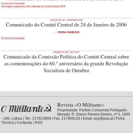
Ver texto do Comunicado
Informação complementar sobre a Reunião do Comité Central do PCP
EDIÇÃO Nº 281 - MAR/ABR 2006
Comunicado do Comité Central de 24 de Janeiro de 2006
por
ROSA RABIAIS
Ver texto do Comunicado
EDIÇÃO Nº 028 - OUT 1977
Comunicado da Comissão Política do Comité Central sobre
as comemorações do 60.° aniversário da grande Revolução
Socialista de Outubro
Revista «O Militante»
Propriedade:
Partido Comunista Português
Morada: R. Soeiro Pereira Gomes, nº 3, 1600
- 196, Lisboa | Tel.: 217813800 | Fax: 217969126 | Email: pcp@pcp.pt |
Ficha
Técnica
|
Contactar
|
RSS