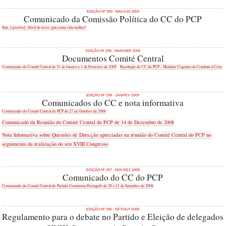
EDIÇÃO Nº 300 - MAI/JUN 2009
Comunicado da Comissão Política do CC do PCP
Sim, é possível, Abril de novo, para uma vida melhor!
EDIÇÃO Nº 299 - MAR/ABR 2009
Documentos Comité Central
Comunicado do Comité Central de 31 de Janeiro e 1 de Fevereiro de 2009
Resolução do CC do PCP - Medidas Urgentes de Combate à Crise
EDIÇÃO Nº 298 - JAN/FEV 2009
Comunicados do CC e nota informativa
Comunicado do Comité Central do PCP de 27 de Outubro de 2008
Comunicado da Reunião do Comité Central do PCP de 14 de Dezembro de 2008
Nota Informativa sobre Questões de Direcção apreciadas na reunião do Comité Central do PCP no
seguimento da realização do seu XVIII Congresso
EDIÇÃO Nº 297 - NOV/DEZ 2008
Comunicado do CC do PCP
Comunicado do Comité Central do Partido Comunista Português de 20 e 21 de Setembro de 2008
EDIÇÃO Nº 296 - SET/OUT 2008
Regulamento para o debate no Partido e Eleição de delegados