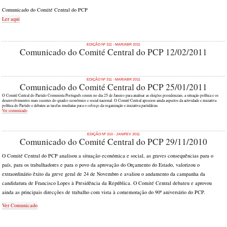
Comunicado do Comité Central do PCP
Ler aqui
EDIÇÃO Nº 311 - MAR/ABR 2011
Comunicado do Comité Central do PCP 12/02/2011
EDIÇÃO Nº 311 - MAR/ABR 2011
Comunicado do Comité Central do PCP 25/01/2011
O Comité Central do Partido Comunista Português reuniu no dia 25 de Janeiro para analisar as eleições presidenciais, a situação política e os
desenvolvimentos mais recentes do quadro económico e social nacional. O Comité Central apreciou ainda aspectos da actividade e iniciativa
política do Partido e debateu as tarefas imediatas para o reforço da organização e iniciativa partidárias.
Ver comunicado
EDIÇÃO Nº 310 - JAN/FEV 2011
Comunicado do Comité Central do PCP 29/11/2010
O Comité Central do PCP analisou a situação económica e social, as graves consequências para o
país, para os trabalhadores e para o povo da aprovação do Orçamento do Estado, valorizou o
extraordinário êxito da greve geral de 24 de Novembro e avaliou o andamento da campanha da
candidatura de Francisco Lopes à Presidência da República. O Comité Central debateu e aprovou
ainda as principais direcções de trabalho com vista à comemoração do 90º aniversário do PCP.
Ver Comunicado